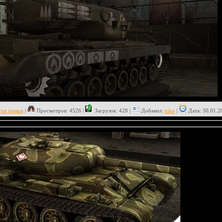
ия танков
|
Просмотров: 4526 |
Загрузок: 428 |
Добавил:
niko
|
Дата:
30.01.2