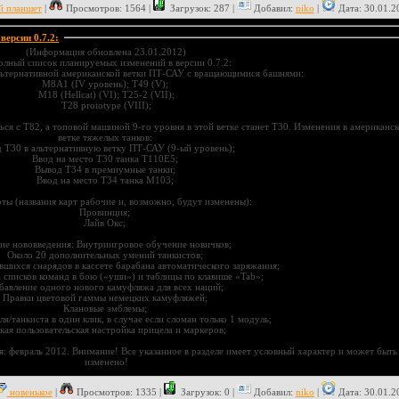
й планшет
|
Просмотров: 1564 |
Загрузок: 287 |
Добавил:
niko
|
Дата:
30.01.2
Неполный список планируемых изменений в версии 0.7.2:
:
(Информация обновлена 23.01.2012)
лный список планируемых изменений в версии 0.7.2:
альтернативной американской ветки ПТ-САУ с вращающимися башнями:
M8A1 (IV уровень); T49 (V);
M18 (Hellcat) (VI); T25-2 (VII);
T28 prototype (VIII);
ся с Т82, а топовой машиной 9-го уровня в этой ветке станет Т30. Изменения в американс
ветке тяжелых танков:
 Т30 в альтернативную ветку ПТ-САУ (9-ый уровень);
Ввод на место Т30 танка Т110E5;
Вывод Т34 в премиумные танки;
Ввод на место Т34 танка М103;
ты (названия карт рабочие и, возможно, будут изменены):
Провинция;
Лайв Окс;
Другие нововведения: Внутриигровое обучение новичков;
Около 20 дополнительных умений танкистов;
вшихся снарядов в кассете барабана автоматического заряжания;
 списков команд в бою («уши») и таблицы по клавише «Tab»;
бавление одного нового камуфляжа для всех наций;
Правки цветовой гаммы немецких камуфляжей;
Клановые эмблемы;
я/танкиста в один клик, в случае если сломан только 1 модуль;
кая пользовательская настройка прицела и маркеров;
 февраль 2012. Внимание! Все указанное в разделе имеет условный характер и может быть
изменено!
новенькое
|
Просмотров: 1335 |
Загрузок: 0 |
Добавил:
niko
|
Дата:
30.01.2