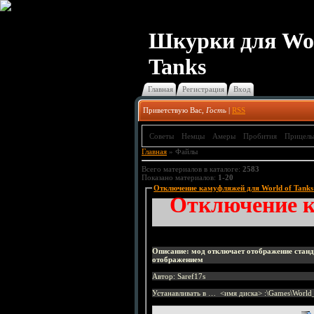
Шкурки для Wor
Tanks
Главная
Регистрация
Вход
Приветствую Вас
,
Гость
|
RSS
Советы
Немцы
Амеры
Пробития
Прицел
Главная
»
Файлы
Всего материалов в каталоге
:
2583
Показано материалов
:
1-20
Отключение камуфляжей для World of Tanks 
Отключение к
Описание: мод отключает отображение стан
отображением
Автор: Saref17s
Устанавливать в … <имя диска> :\Games\World_