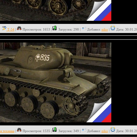
Т-54
|
Просмотров: 1653 |
Загрузок: 298 |
Добавил:
niko
|
Дата:
30.01.2
я техника
|
Просмотров: 1535 |
Загрузок: 349 |
Добавил:
niko
|
Дата:
30.01.2