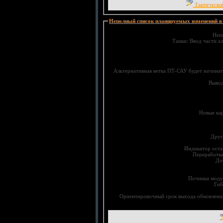
Тактически
Непо
Танки: Ввод части 
Альтернативная ветка ПТ-САУ будет начинать
Вывод
Новые кар
Индикатор оста
Переработка
До
Починка модул
Гиб
Ориентировочный срок выхода обновления: