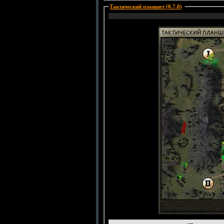
Тактический планшет (0.7.0)
: