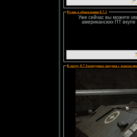
Ролик к обновлению 0.7.2
:
Уже сейчас вы можете уви
американских ПТ вкупе 
К патчу 0.7.1контурные шкурки с зонами 