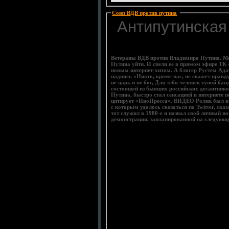
Союз ВДВ против путина
:
Антипутинская
Ветераны ВДВ против Владимира Путина. Мо
Путина уйти. И спели ее в прямом эфире ТК
новым интернет‑хитом. А блогер Рустем Адаг
надпись «Никто, кроме нас, не скажет правду
не царь и не бог, Для тебя человек тупой б
состоящей из бывших российских десантнико
Путина, быстро стал сенсацией в интернете 
цитирует «ИноПресса». ВИДЕО Ролик был вы
с которым удалось связаться по Twitter, ска
тот служил в 1980-е и назвал свой личный н
демо
нстрации, запланированной на
следующу