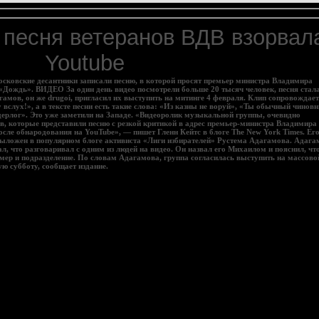
 песня ветеранов ВДВ взорвал
Youtube
сковские десантники записали песню, в которой просят премьер министра Владимира
 «Дождь». ВИДЕО За один день видео посмотрели больше 20 тысяч человек, песня стал
амов, он же drugoi, пригласил их выступить на митинге 4 февраля. Клип сопровождае
 вслух!», а в тексте песни есть такие слова: «Из казны не воруй», «Ты обычный чиновн
андерлог». Это уже заметили на Западе. «Видеоролик музыкальной группы, очевидно
в, которые представили песню с резкой критикой в адрес премьер-министра Владимира
после обнародования на YouTube», — пишет Гленн Кейтс в блоге The New York Times. Ег
ложен в популярном блоге активиста «Лиги избирателей» Рустема Адагамова. Адага
зал, что разговаривал с одним из людей на видео. Он назвал его Михаилом и пояснил, чт
омер и подразделение. По словам Адагамова, группа согласилась выступить на массово
ю субботу, сообщает издан
ие.