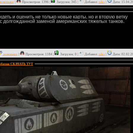
новенькое
|
Просмотров: 1396 |
Загрузок: 345 |
Добавил:
niko
|
Дата:
15.04.2
деть и оценить не только новые карты, но и вторую ветку
с долгожданной заменой американских тяжелых танков.
новенькое
|
Просмотров: 1184 |
Загрузок: 0 |
Добавил:
niko
|
Дата:
02.02.2
пробития СКАЧАТЬ ТУТ
: