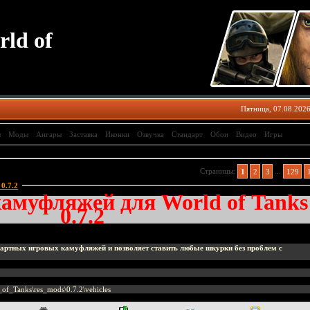
ld of
Пятница, 07.08.2026
ы
Моды
Ангары
Заставка
Иконки
Озвучка
Стандарт
Обои
Видео
Игры
Страницы
:
1
2
3
...
129
0.7.2
:
амуфляжей для World of Tanks
0.7.2
дартных игровых камуфляжей и позволяет ставить любые шкурки без проблем с
of_Tanks\res_mods\0.7.2\vehicles