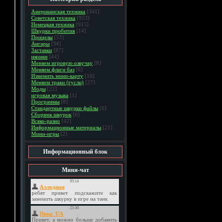
Американская техника
[341]
Советская техника
[953]
Немецкая техника
[915]
Шкурки пробития
[14]
Прицелы
[53]
Ангары
[34]
Заставки
[87]
иконки
[44]
Меняем игровую озвучку
[8]
Меняем флаги баз
[6]
Изменить мини-карту
[10]
Меняем траки (гусли)
[27]
Моды
[22]
игровая музыка
[1]
Программы
[8]
Стандартные шкурки файлы
[6]
Сборник шкурок
[6]
Всяко-разно
[42]
Информационные материалы
[21]
Мини-игры
[2]
Информационный блок
Мини-чат