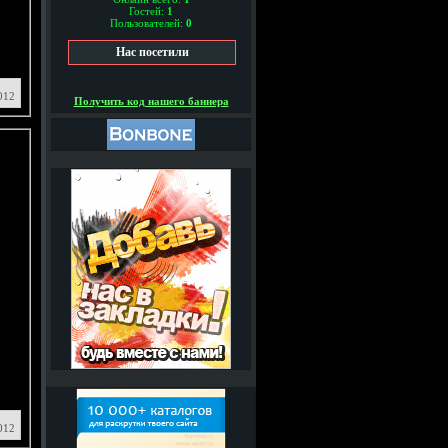
Гостей:
1
Пользователей:
0
Нас посетили
012
Получить код нашего баннера
012