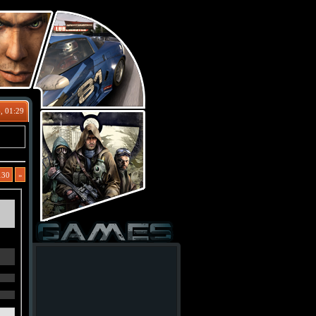
, 01:29
130
»